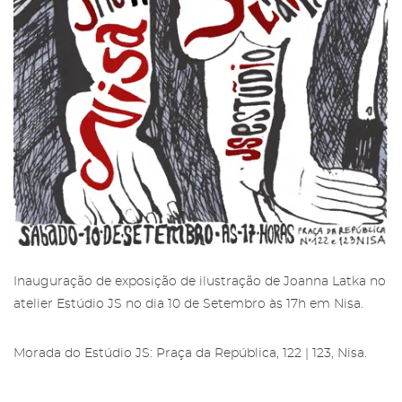
Restricted area to Salgadeiras's
Friends
Subscribe to the newsletter from
the Gallery of Salgadeiras.
More info about Salgadeiras's Friends,
here
.
Fill in the details and press 'Subscribe' to
receive our newsletter
Sign in
Inauguração de exposição de ilustração de Joanna Latka no
atelier
Estúdio JS
no dia 10 de Setembro às 17h em
Nisa
.
Morada do Estúdio JS: Praça da República, 122 | 123, Nisa.