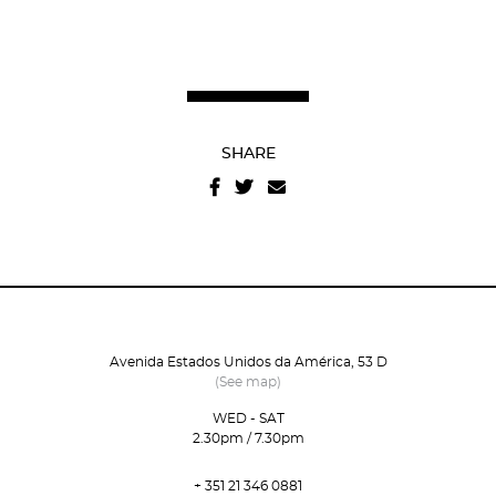
Recover your password
I authorize the sending of emails and agree with the
terms and conditions
And
website privacy policy
.
SHARE
Avenida Estados Unidos da América, 53 D
(See map)
WED - SAT
2.30pm / 7.30pm
+ 351 21 346 0881