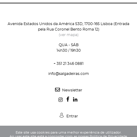
Avenida Estados Unidos da América 53D, 1700-165 Lisboa (Entrada
pela Rua Coronel Bento Roma 12)
(ver mapa)
QUA - SÁB
14h30 / 19h30
+ 351 21 346 0881
info@salgadeiras.com
Newsletter
Entrar
Este site usa cookies para uma melhor experiência de utilizador.
Ao usar este site está a concordar com as nossas
Politica de Privacidade
.