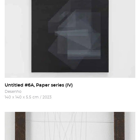
Untitled #6A, Paper series (IV)
Desenho
140
x
140
x
5.5
cm
/
2023