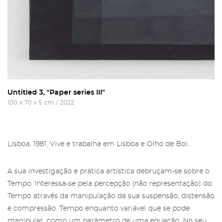
Untitled 3, "Paper series III"
100
x
70
x
5
cm
/
2022
Lisboa, 1981. Vive e trabalha em Lisboa e Olho de Boi.
A sua investigação e prática artística debruçam-se sobre o
Tempo. Interessa-se pela percepção (não representação) do
Tempo através da manipulação da sua suspensão, distensão
e compressão. Tempo enquanto variável que se pode
manipular, como um parâmetro de uma equação. No seu