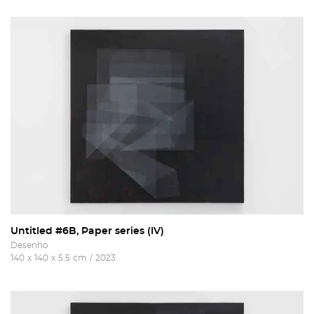
Untitled #6B, Paper series (IV)
Desenho
140
x
140
x
5.5
cm
/
2023