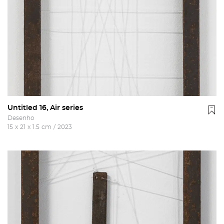
Untitled 16, Air series
Desenho
15
x
21
x
1.5
cm
/
2023