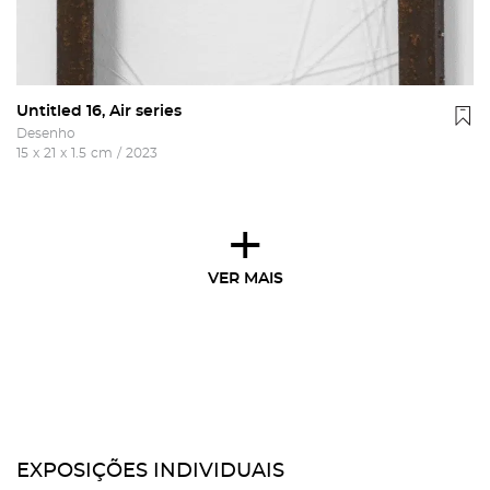
Untitled 16, Air series
Desenho
15
x
21
x
1.5
cm
/
2023
+
VER MAIS
EXPOSIÇÕES INDIVIDUAIS