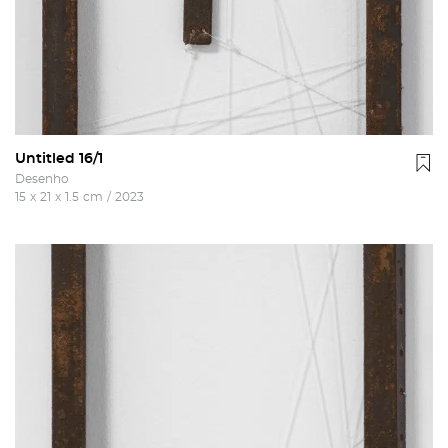
Untitled 16/1
Desenho
15
x
21
x
1.5
cm
/
2023