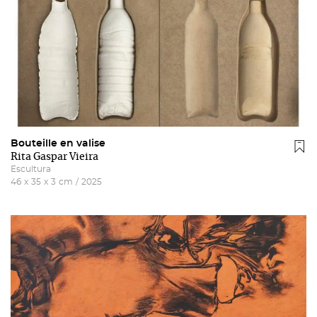
Bouteille en valise
Rita Gaspar Vieira
Escultura
46
x
35
x
3
cm
/
2025