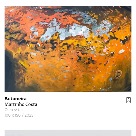
Betoneira
Martinho Costa
Óleo s/ tela
100
x
150
/
2025