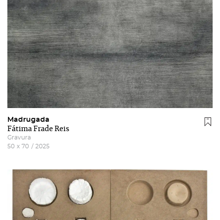
Recuperar a password
Autorizo o envio de emails e concordo com os
termos
e condições
e
politica de privacidade do site
.
Madrugada
Fátima Frade Reis
Gravura
50
x
70
/
2025