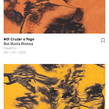
#01 Cruzar o fogo
Rui Horta Pereira
Desenho
150
x
110
/
2025