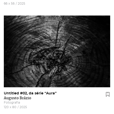
66
x
56
/
2025
Untitled #02, da série “Aura”
Augusto Brázio
Fotografia
120
x
80
/
2025