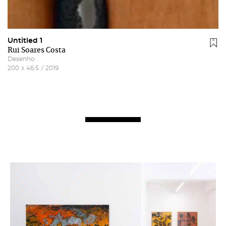
Untitled 1
Rui Soares Costa
Desenho
200
x
46.5
/
2019