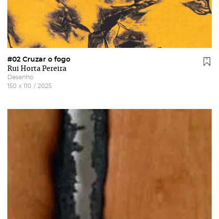
#02 Cruzar o fogo
Rui Horta Pereira
Desenho
150
x
110
/
2025