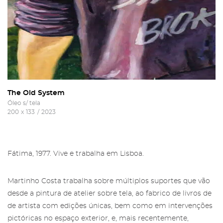
The Old System
Óleo s/ tela
200
x
133
/
2023
Fátima, 1977. Vive e trabalha em Lisboa.
Martinho Costa trabalha sobre múltiplos suportes que vão
desde a pintura de atelier sobre tela, ao fabrico de livros de
de artista com edições únicas, bem como em intervenções
pictóricas no espaço exterior, e, mais recentemente,