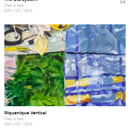
Óleo s/ tela
200
x
133
/
2023
Piquenique Vertical
Óleo s/ tela
200
x
133
/
2023