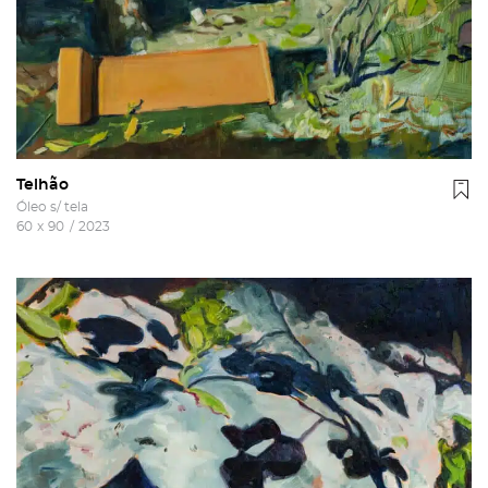
Telhão
Óleo s/ tela
60
x
90
/
2023