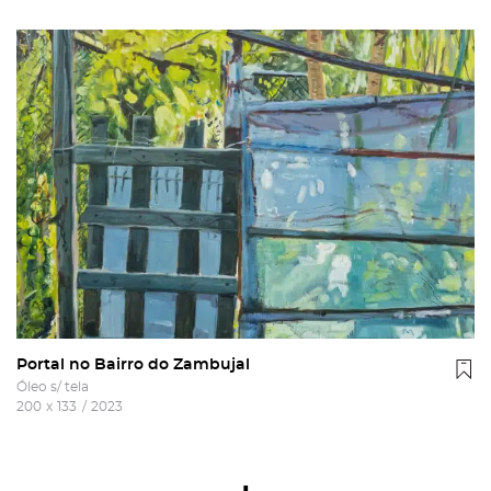
Portal no Bairro do Zambujal
Óleo s/ tela
200
x
133
/
2023