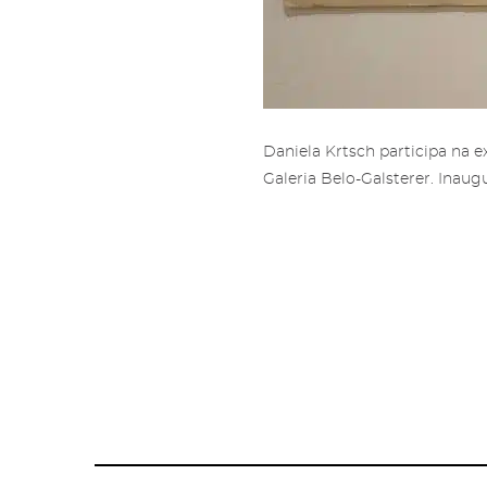
Sub
Áre
Gale
Ami
Pree
Mais
Daniela Krtsch participa na 
'Subs
Amig
Galeria Belo-Galsterer. Inaug
nossa