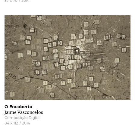
57
x
70
/
2014
O Encoberto
Jaime Vasconcelos
Composição Digital
84
x
112
/
2014