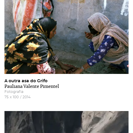
A outra asa do Grifo
Pauliana Valente Pimentel
Fotografia
75
x
100
/
2014