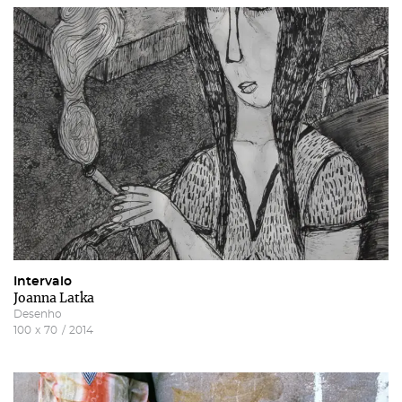
Intervalo
Joanna Latka
Desenho
100
x
70
/
2014