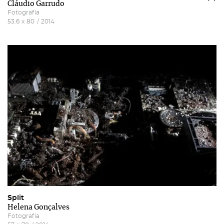
Cláudio Garrudo
Fotografia
53.6
x
80
/
2014
Split
Helena Gonçalves
Fotografia