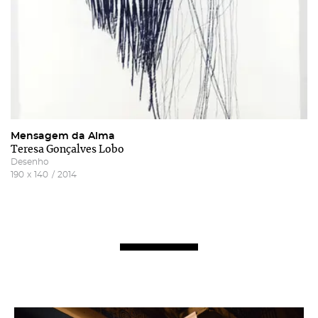
Mensagem da Alma
Teresa Gonçalves Lobo
Desenho
190
x
140
/
2014