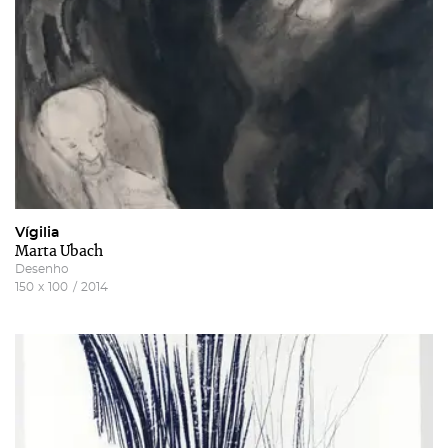
Vígilia
Marta Ubach
Desenho
150
x
100
/
2014