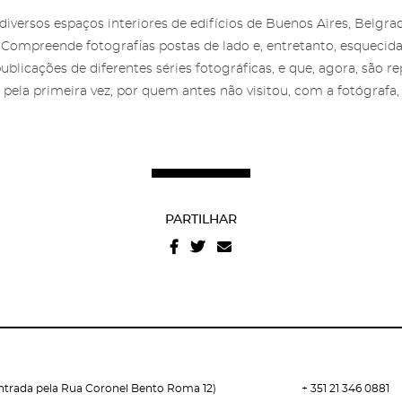
iversos espaços interiores de edifícios de Buenos Aires, Belgra
. Compreende fotografias postas de lado e, entretanto, esquecid
licações de diferentes séries fotográficas, e que, agora, são r
s, pela primeira vez, por quem antes não visitou, com a fotógrafa
PARTILHAR
Entrada pela Rua Coronel Bento Roma 12)
+ 351 21 346 0881