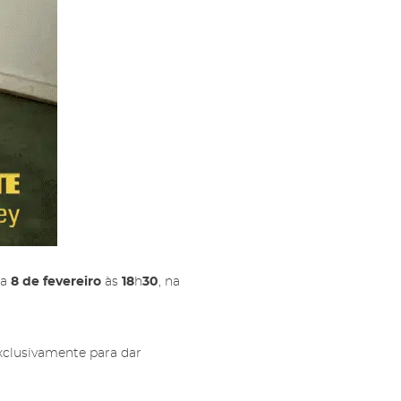
ls e
s e
ia
8 de fevereiro
às
18
h
30
, na
xclusivamente para dar