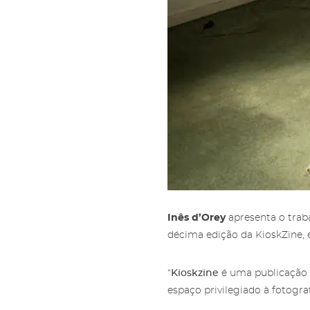
Sub
Áre
Gale
Ami
Pree
Mais
'Subs
Amig
nossa
Inês d’Orey
apresenta o trab
décima edição da KioskZine, 
“
Kioskzine
é uma publicação 
espaço privilegiado à fotogra