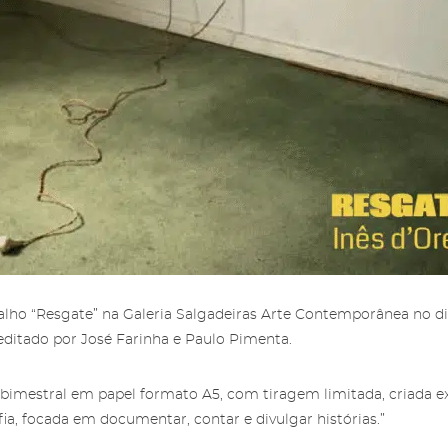
screva a newsletter da
a reservada para
ria das Salgadeiras.
gos das Salgadeiras
ncha os dados e prima
 informação sobre os
crever' para receber as
Autorizo o envio de emai
os das Salgadeiras,
aqui
.
Recuperar a password
concordo com os
termo
s notícias.
condições
e
politica de
privacidade do site
.
alho “Resgate” na Galeria Salgadeiras Arte Contemporânea no d
editado por José Farinha e Paulo Pimenta.
bimestral em papel formato A5, com tiragem limitada, criada e
fia, focada em documentar, contar e divulgar histórias.”