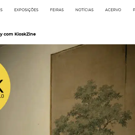
AS
EXPOSIÇÕES
FEIRAS
NOTÍCIAS
ACERVO
ey com KioskZine