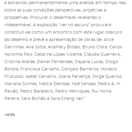
e extraindo permanentemente uma análise, em tempo real,
sobre as suas condições perspectivas, projetivas e
Recuperar a password
prospetivas. Procurar o desenhável revelando o
Autorizo o envio de emails e concordo com os
termos
e condições
e
politica de privacidade do site
.
indesenhável. A exposição “Ver no escuro” procurará
constituir-se como um encontro com este lugar obscuro
do desenho e prevê a apresentação de obras de: Alice
Geirinhas, Ana Jotta, AnaMary Bilbao, Bruno Cidra, Carlos
Noronha Feio, Catarina Lopes Vicente, Cláudia Guerreiro,
Cristina Ataíde, Daniel Fernandes, Dayana Lucas, Diogo
Bolota, Francisca Carvalho, Gonçalo Barreiros, Horácio
Frutuoso, Isabel Carvalho, Joana Fervença, Jorge Queiroz,
Mariana Gomes, Mattia Denisse, Noé Sendas, Pedro A. H.
Paixão, Pedro Barateiro, Pedro Henriques, Rui Horta
Pereira, Sara Bichão e Sara Chang Yan.”
+info