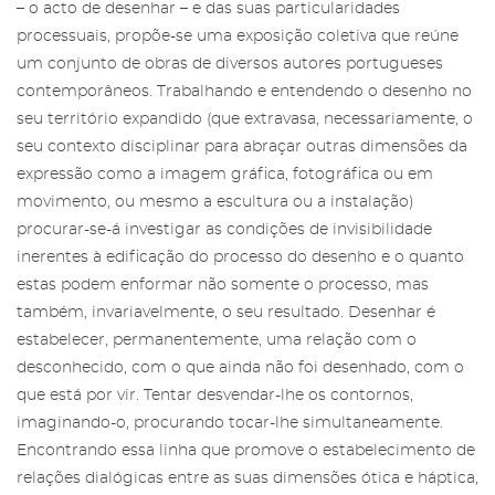
– o acto de desenhar – e das suas particularidades
processuais, propõe-se uma exposição coletiva que reúne
um conjunto de obras de diversos autores portugueses
contemporâneos. Trabalhando e entendendo o desenho no
seu território expandido (que extravasa, necessariamente, o
seu contexto disciplinar para abraçar outras dimensões da
expressão como a imagem gráfica, fotográfica ou em
Área reservada para Amigos das
movimento, ou mesmo a escultura ou a instalação)
Salgadeiras
Subscreva a newsletter da Galeria
procurar-se-á investigar as condições de invisibilidade
das Salgadeiras.
inerentes à edificação do processo do desenho e o quanto
Mais informação sobre os Amigos das
estas podem enformar não somente o processo, mas
Salgadeiras,
aqui
.
Preencha os dados e prima 'Subscrever'
também, invariavelmente, o seu resultado. Desenhar é
para receber as nossas notícias.
estabelecer, permanentemente, uma relação com o
Iniciar Sessão
desconhecido, com o que ainda não foi desenhado, com o
que está por vir. Tentar desvendar-lhe os contornos,
imaginando-o, procurando tocar-lhe simultaneamente.
Encontrando essa linha que promove o estabelecimento de
relações dialógicas entre as suas dimensões ótica e háptica,