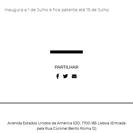
Inaugura a 1 de Julho e fica patente até 15 de Julho.
Recuperar a password
Autorizo o envio de emails e concordo com os
termos
e condições
e
politica de privacidade do site
.
PARTILHAR
Avenida Estados Unidos da América 53D, 1700-165 Lisboa (Entrada
pela Rua Coronel Bento Roma 12)