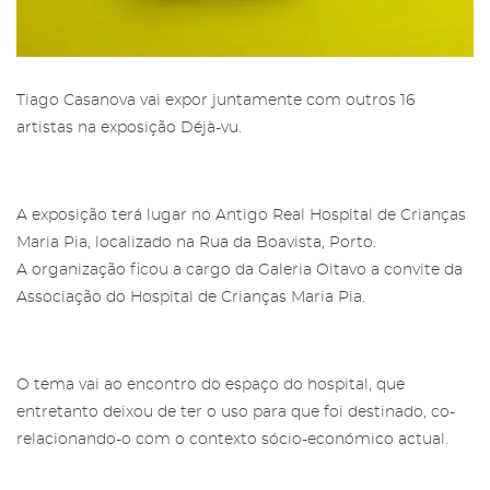
Tiago Casanova vai expor juntamente com outros 16
artistas na exposição Déjà-vu.
A exposição terá lugar no Antigo Real Hospital de Crianças
Maria Pia, localizado na Rua da Boavista, Porto.
Área reservada para Amigos das
A organização ficou a cargo da Galeria Oitavo a convite da
Salgadeiras
Subscreva a newsletter da Galeria
Associação do Hospital de Crianças Maria Pia.
das Salgadeiras.
Mais informação sobre os Amigos das
Salgadeiras,
aqui
.
Preencha os dados e prima 'Subscrever'
para receber as nossas notícias.
O tema vai ao encontro do espaço do hospital, que
Iniciar Sessão
entretanto deixou de ter o uso para que foi destinado, co-
relacionando-o com o contexto sócio-económico actual.