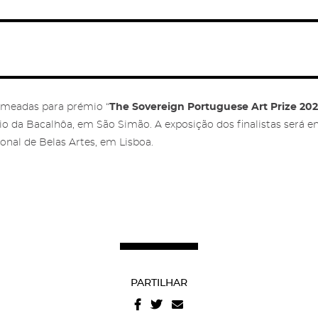
condições
e
politica de
privacidade do site
.
meadas para prémio “
The Sovereign Portuguese Art Prize 20
io da Bacalhôa, em São Simão. A exposição dos finalistas será e
nal de Belas Artes, em Lisboa.
PARTILHAR