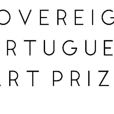
Iniciar Sessão
screva a newsletter da
a reservada para
ria das Salgadeiras.
gos das Salgadeiras
ncha os dados e prima
 informação sobre os
crever' para receber as
Autorizo o envio de emai
os das Salgadeiras,
aqui
.
Recuperar a password
concordo com os
termo
s notícias.