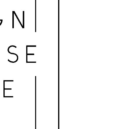
ls e
s e