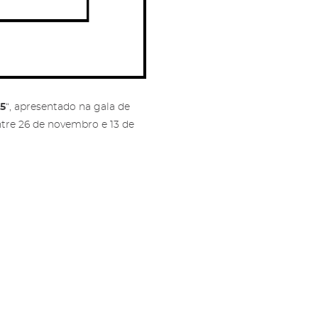
25
“, apresentado na gala de
ntre 26 de novembro e 13 de