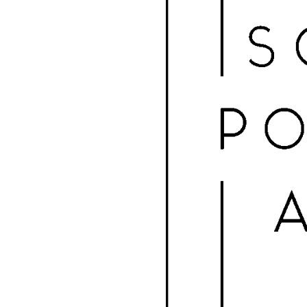
Sub
Áre
Gale
Ami
Pree
Mais
'Subs
Amig
nossa