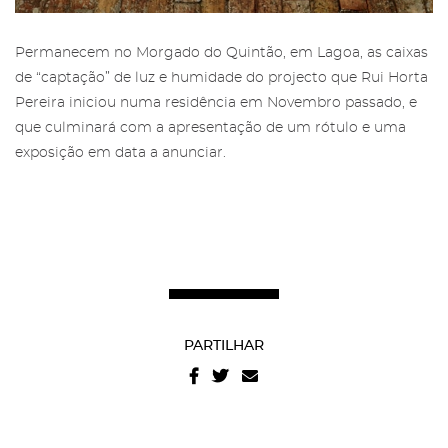
Permanecem no Morgado do Quintão, em Lagoa, as caixas
Área reservada para Amigos das
de “captação” de luz e humidade do projecto que Rui Horta
Salgadeiras
Subscreva a newsletter da Galeria
Pereira iniciou numa residência em Novembro passado, e
das Salgadeiras.
que culminará com a apresentação de um rótulo e uma
Mais informação sobre os Amigos das
exposição em data a anunciar.
Salgadeiras,
aqui
.
Preencha os dados e prima 'Subscrever'
para receber as nossas notícias.
Iniciar Sessão
PARTILHAR
Recuperar a password
Autorizo o envio de emails e concordo com os
termos
e condições
e
politica de privacidade do site
.