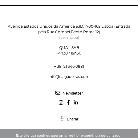
Avenida Estados Unidos da América 53D, 1700-165 Lisboa (Entrada
pela Rua Coronel Bento Roma 12)
(ver mapa)
QUA - SÁB
14h30 / 19h30
+ 351 21 346 0881
info@salgadeiras.com
Newsletter
Entrar
Este site usa cookies para uma melhor experiência de utilizador.