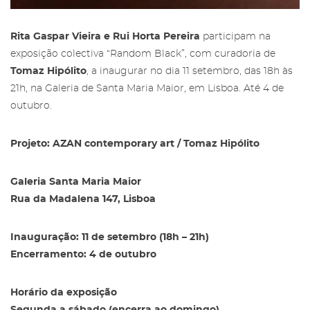
Rita Gaspar Vieira e Rui Horta Pereira
participam na
exposição colectiva “Random Black”, com curadoria de
Tomaz Hipólito
, a inaugurar no dia 11 setembro, das 18h às
21h, na Galeria de Santa Maria Maior, em Lisboa. Até 4 de
outubro.
Projeto: AZAN contemporary art / Tomaz Hipólito
Área reservada para Amigos das
Galeria Santa Maria Maior
Salgadeiras
Subscreva a newsletter da Galeria
Rua da Madalena 147, Lisboa
das Salgadeiras.
Mais informação sobre os Amigos das
Inauguração: 11 de setembro (18h – 21h)
Salgadeiras,
aqui
.
Preencha os dados e prima 'Subscrever'
Encerramento: 4 de outubro
para receber as nossas notícias.
Iniciar Sessão
Horário da exposição
Segunda a sábado (encerra ao domingo)