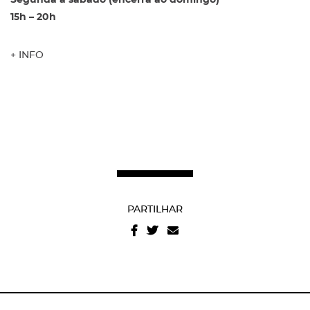
15h – 20h
+ INFO
Recuperar a password
Autorizo o envio de emails e concordo com os
termos
e condições
e
politica de privacidade do site
.
PARTILHAR