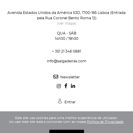
Avenida Estados Unidos da América 53D, 1700-165 Lisboa (Entrada
pela Rua Coronel Bento Roma 12)
(ver mapa)
QUA - SÁB
14h30 / 19h30
+ 351 21 346 0881
info@salgadeiras.com
Newsletter
Entrar
Este site usa cookies para uma melhor experiência de utilizador.
Ao usar este site está a concordar com as nossas
Politica de Privacidade
.
Política de Privacidade
Termos e Condições