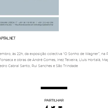
Iniciar Sessão
screva a newsletter da
a reservada para
ria das Salgadeiras.
gos das Salgadeiras
ncha os dados e prima
 informação sobre os
crever' para receber as
Autorizo o envio de emai
os das Salgadeiras,
aqui
.
Recuperar a password
concordo com os
termo
s notícias.
embro, às 22h
, da exposição colectiva “O Sonho de Wagner”, na
condições
e
politica de
Fonseca e obras de André Gomes, Inez Teixeira, Lluís Hortalà, Ma
privacidade do site
.
Pedro Cabral Santo, Rui Sanches e São Trindade
PARTILHAR