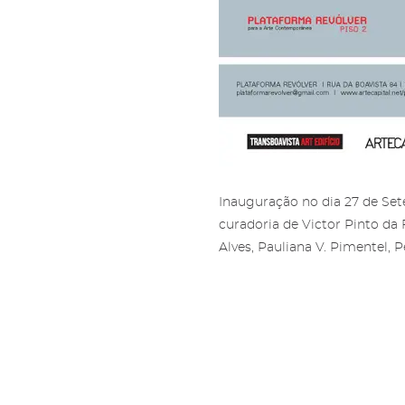
Sub
Áre
Gale
Ami
Pree
Mais
'Subs
Amig
nossa
Inauguração no dia
27 de Set
curadoria de Victor Pinto da 
Alves, Pauliana V. Pimentel, 