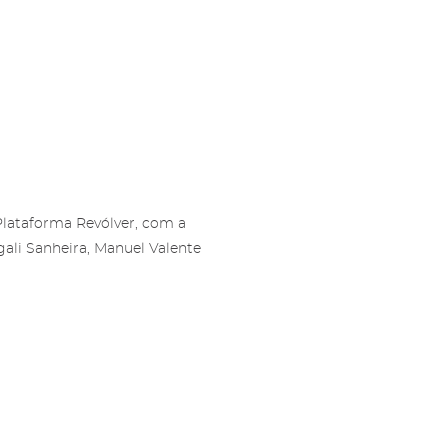
ls e
s e
Plataforma Revólver
, com a
gali Sanheira, Manuel Valente