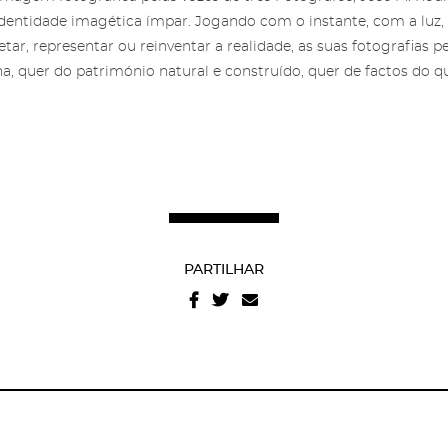
entidade imagética ímpar. Jogando com o instante, com a luz,
retar, representar ou reinventar a realidade, as suas fotografias 
, quer do património natural e construído, quer de factos do qu
PARTILHAR