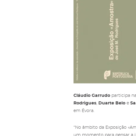
Sub
Áre
Gale
Ami
Pree
Mais
'Subs
Amig
nossa
Cláudio Garrudo
participa n
Rodrigues
,
Duarte Belo
e
Sa
em Évora.
“No âmbito da Exposição «Am
um momento para pensar a im