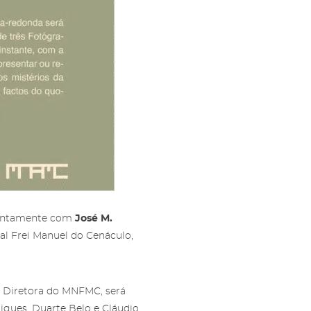
ls e
s e
 juntamente com
José M.
al Frei Manuel do Cenáculo,
a Diretora do MNFMC, será
igues, Duarte Belo e Cláudio