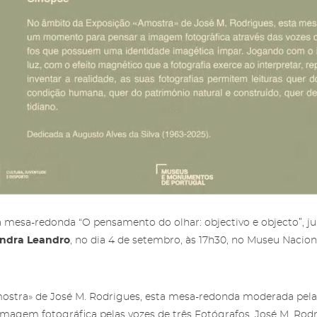
screva a newsletter da
a reservada para
ria das Salgadeiras.
gos das Salgadeiras
ncha os dados e prima
 informação sobre os
crever' para receber as
Autorizo o envio de emai
os das Salgadeiras,
aqui
.
Recuperar a password
concordo com os
termo
s notícias.
condições
e
politica de
privacidade do site
.
a mesa-redonda “O pensamento do olhar: objectivo e objecto”,
ndra Leandro
, no dia 4 de setembro, às 17h30, no Museu Nacion
ostra» de José M. Rodrigues, esta mesa-redonda moderada pel
agem fotográfica pelas vozes de três Fotógrafos, José M. Rodr