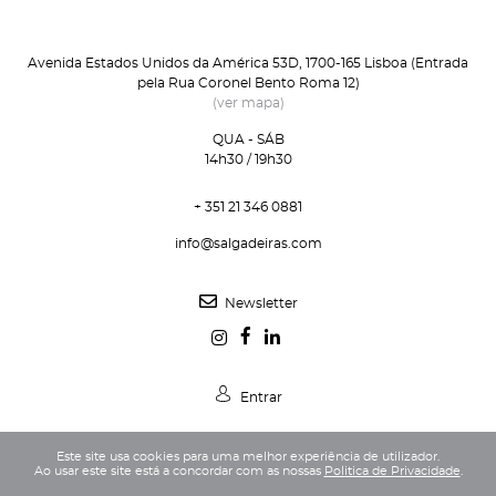
Avenida Estados Unidos da América 53D, 1700-165 Lisboa (Entrada
pela Rua Coronel Bento Roma 12)
(ver mapa)
QUA - SÁB
14h30 / 19h30
+ 351 21 346 0881
info@salgadeiras.com
Newsletter
Entrar
Este site usa cookies para uma melhor experiência de utilizador.
Ao usar este site está a concordar com as nossas
Politica de Privacidade
.
Política de Privacidade
Termos e Condições