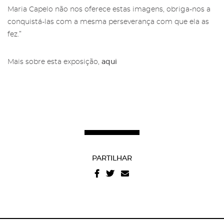
Maria Capelo não nos oferece estas imagens, obriga-nos a
conquistá-las com a mesma perseverança com que ela as
fez.”
Mais sobre esta exposição,
aqui
Recuperar a password
Autorizo o envio de emails e concordo com os
termos
e condições
e
politica de privacidade do site
.
PARTILHAR