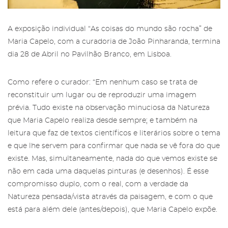
A exposição individual “As coisas do mundo são rocha” de
Maria Capelo, com a curadoria de João Pinharanda, termina
dia 28 de Abril no Pavilhão Branco, em Lisboa.
Como refere o curador: “Em nenhum caso se trata de
reconstituir um lugar ou de reproduzir uma imagem
prévia. Tudo existe na observação minuciosa da Natureza
que Maria Capelo realiza desde sempre; e também na
leitura que faz de textos científicos e literários sobre o tema
Área reservada para Amigos das
e que lhe servem para confirmar que nada se vê fora do que
Salgadeiras
Subscreva a newsletter da Galeria
existe. Mas, simultaneamente, nada do que vemos existe se
das Salgadeiras.
não em cada uma daquelas pinturas (e desenhos). É esse
Mais informação sobre os Amigos das
compromisso duplo, com o real, com a verdade da
Salgadeiras,
aqui
.
Preencha os dados e prima 'Subscrever'
Natureza pensada/vista através da paisagem, e com o que
para receber as nossas notícias.
Iniciar Sessão
está para além dele (antes/depois), que Maria Capelo expõe.