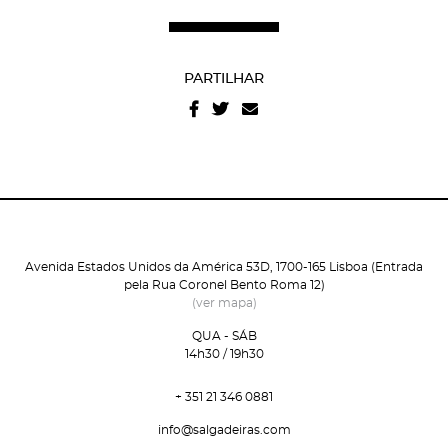
Recuperar a password
Autorizo o envio de emails e concordo com os
termos
e condições
e
politica de privacidade do site
.
PARTILHAR
Avenida Estados Unidos da América 53D, 1700-165 Lisboa (Entrada
pela Rua Coronel Bento Roma 12)
(ver mapa)
QUA - SÁB
14h30 / 19h30
+ 351 21 346 0881
info@salgadeiras.com