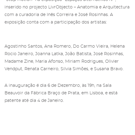
inserido no projecto LivrObjecto – Anatomia e Arquitectura
com a curadoria de Inês Correira e José Rosinhas. A
exposição conta com a participação dos artistas:
Área reservada para Amigos das
Agostinho Santos, Ana Romero, Do Carmo Vieira, Helena
Salgadeiras
Subscreva a newsletter da Galeria
Rocio Janeiro, Joanna Latka, João Batista, José Rosinhas,
das Salgadeiras.
Madame Zine, Maria Afonso, Miriam Rodrigues, Olivier
Mais informação sobre os Amigos das
Vendput, Renata Carneiro, Silvia Simões, e Susana Bravo.
Salgadeiras,
aqui
.
Preencha os dados e prima 'Subscrever'
para receber as nossas notícias.
A inauguração é dia 6 de Dezembro, às 19h, na Sala
Iniciar Sessão
Beauvoir da Fábrica Braço de Prata, em Lisboa, e está
patente até dia 4 de Janeiro.