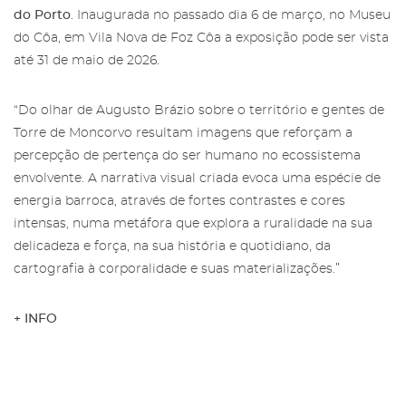
Mais informação sobre os Amigos das
do Porto
. Inaugurada no passado dia 6 de março, no Museu
Salgadeiras,
aqui
.
Preencha os dados e prima 'Subscrever'
do Côa, em Vila Nova de Foz Côa a exposição pode ser vista
para receber as nossas notícias.
até 31 de maio de 2026.
Iniciar Sessão
“Do olhar de Augusto Brázio sobre o território e gentes de
Torre de Moncorvo resultam imagens que reforçam a
percepção de pertença do ser humano no ecossistema
envolvente. A narrativa visual criada evoca uma espécie de
energia barroca, através de fortes contrastes e cores
intensas, numa metáfora que explora a ruralidade na sua
Recuperar a password
Autorizo o envio de emails e concordo com os
termos
delicadeza e força, na sua história e quotidiano, da
e condições
e
politica de privacidade do site
.
cartografia à corporalidade e suas materializações.”
+ INFO