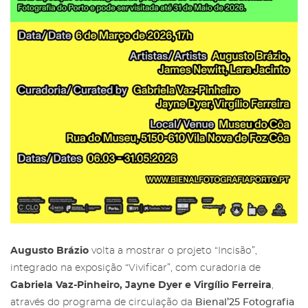
Augusto Brázio
volta a mostrar o projeto “Incisão”,
Área reservada para Amigos das
integrado na exposição “Vivificar”, com curadoria de
Salgadeiras
Subscreva a newsletter da Galeria
Gabriela Vaz-Pinheiro, Jayne Dyer e Virgílio Ferreira
,
das Salgadeiras.
através do programa de circulação da
Bienal’25 Fotografia