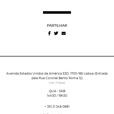
Recuperar a password
Autorizo o envio de emails e concordo com os
termos
e condições
e
politica de privacidade do site
.
PARTILHAR
Avenida Estados Unidos da América 53D, 1700-165 Lisboa (Entrada
pela Rua Coronel Bento Roma 12)
(ver mapa)
QUA - SÁB
14h30 / 19h30
+ 351 21 346 0881