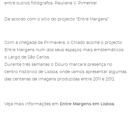
entre outros fotógrafos, Pauliana V. Pimentel.
De acordo com o sítio do projecto “Entre Margens”:
Com a chegada da Primavera, o Chiado acolhe o projecto
Área reservada para Amigos das
Entre Margens num dos seus espaços mais emblemáticos:
Salgadeiras
Subscreva a newsletter da Galeria
o Largo de São Carlos.
das Salgadeiras.
Durante três semanas o Douro marcará presença no
Mais informação sobre os Amigos das
centro histórico de Lisboa, onde vamos apresentar algumas
Salgadeiras,
aqui
.
Preencha os dados e prima 'Subscrever'
das centenas de imagens produzidas entre 2011 e 2012.
para receber as nossas notícias.
Iniciar Sessão
Veja mais informações em
Entre Margens em Lisboa
.