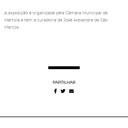
A exposição é organizada pela Câmara Municipal de
Mértola e tem a curadoria de José Alexandre de São
Marcos.
Recuperar a password
Autorizo o envio de emails e concordo com os
termos
e condições
e
politica de privacidade do site
.
PARTILHAR