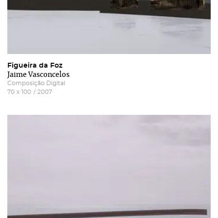
Recuperar a password
Autorizo o envio de emails e concordo com os
termos
e condições
e
politica de privacidade do site
.
Figueira da Foz
Jaime Vasconcelos
Composição Digital
70
x
100
/
2007