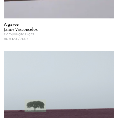
Algarve
Jaime Vasconcelos
Composição Digital
80
x
120
/
2007