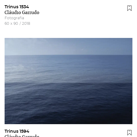
Trinus 1534
Cláudio Garrudo
Fotografia
60
x
90
/
2018
Trinus 1594