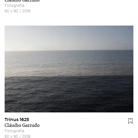
Cláudio Garrudo
Fotografia
60
x
90
/
2018
Trinus 1625
Cláudio Garrudo
Fotografia
60
x
90
/
2018