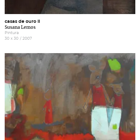
casas de ouro II
Susana Lemos
Pintura
30
x
30
/
2007