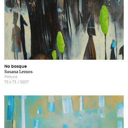
No bosque
Susana Lemos
Pintura
73
x
73
/
2007