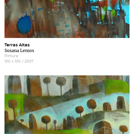
Recuperar a password
Autorizo o envio de emails e concordo com os
termos
e condições
e
politica de privacidade do site
.
Terras Altas
Susana Lemos
Pintura
100
x
100
/
2007