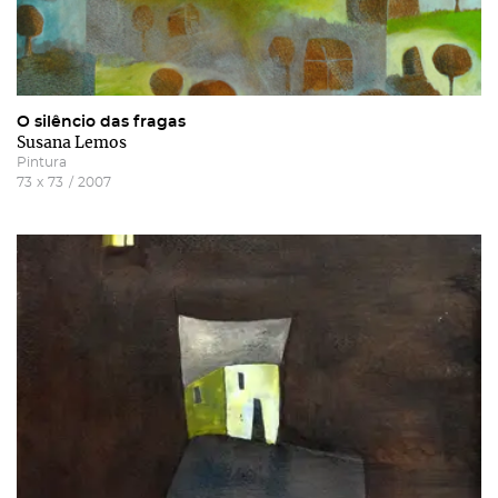
O silêncio das fragas
Susana Lemos
Pintura
73
x
73
/
2007