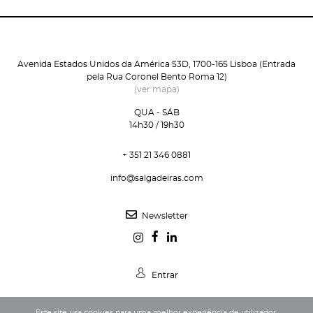
Avenida Estados Unidos da América 53D, 1700-165 Lisboa (Entrada
pela Rua Coronel Bento Roma 12)
(ver mapa)
QUA - SÁB
14h30 / 19h30
+ 351 21 346 0881
info@salgadeiras.com
Newsletter
Entrar
Este site usa cookies para uma melhor experiência de utilizador.