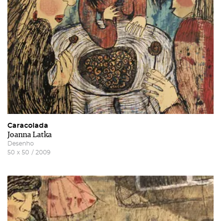
Caracolada
Joanna Latka
Desenho
50
x
50
/
2009