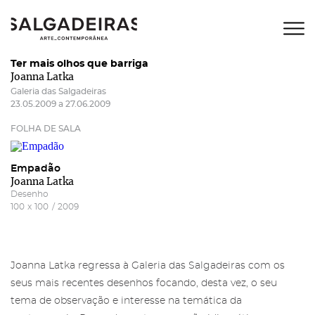
Ter mais olhos que barriga
Joanna Latka
Galeria das Salgadeiras
23.05.2009 a 27.06.2009
FOLHA DE SALA
Empadão
Joanna Latka
Desenho
100
x
100
/
2009
Joanna Latka regressa à Galeria das Salgadeiras com os
seus mais recentes desenhos focando, desta vez, o seu
tema de observação e interesse na temática da