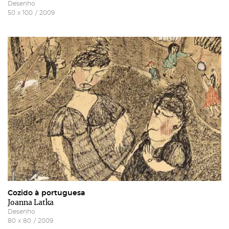
Desenho
50
x
100
/
2009
Cozido à portuguesa
Joanna Latka
Desenho
80
x
80
/
2009