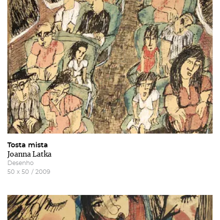
Tosta mista
Joanna Latka
Desenho
50
x
50
/
2009