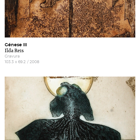
Génese III
Ilda Reis
Gravura
103.3
x
69.2
/
2008