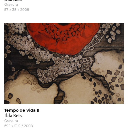
Gravura
57
x
38
/
2008
Tempo de Vida II
Ilda Reis
Gravura
69.1
x
51.5
/
2008