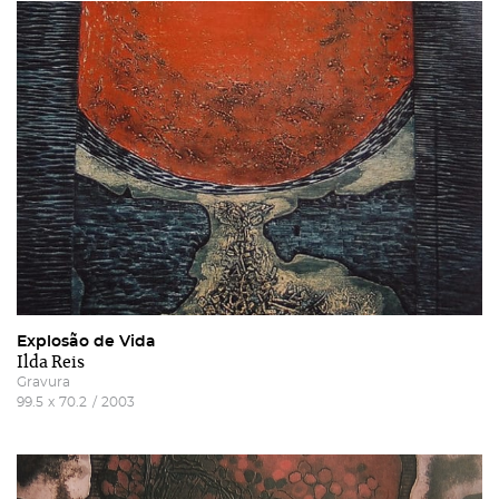
Explosão de Vida
Ilda Reis
Gravura
99.5
x
70.2
/
2003