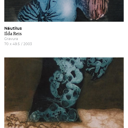
Náutilus
Ilda Reis
Gravura
70
x
49.5
/
2003