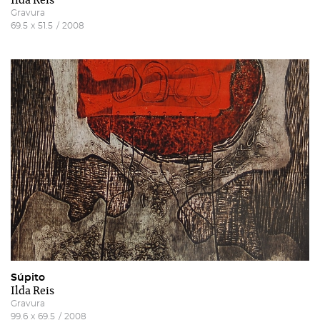
Ilda Reis
Gravura
69.5
x
51.5
/
2008
Súpito
Ilda Reis
Gravura
99.6
x
69.5
/
2008