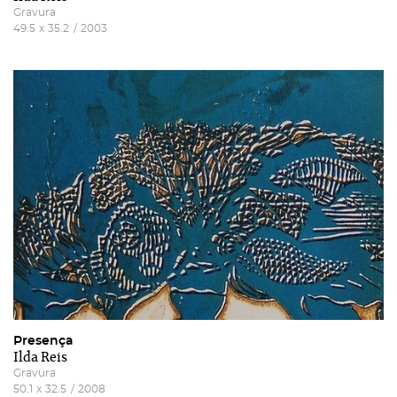
Gravura
49.5
x
35.2
/
2003
Presença
Ilda Reis
Gravura
50.1
x
32.5
/
2008