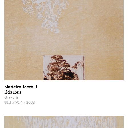
Madeira-Metal I
Ilda Reis
Gravura
99.3
x
70.4
/
2003