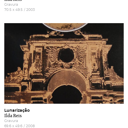
Gravura
70.5
x
49.5
/
2003
Recuperar a password
Autorizo o envio de emails e concordo com os
termos
e condições
e
politica de privacidade do site
.
Lunarização
Ilda Reis
Gravura
69.6
x
49.6
/
2008