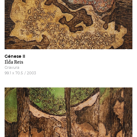
Génese II
Ilda Reis
Gravura
99.1
x
70.5
/
2003