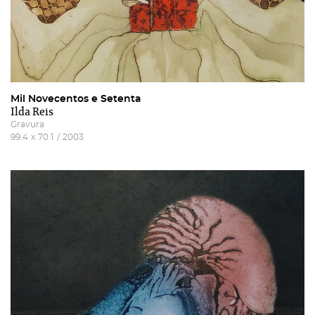
Mil Novecentos e Setenta
Ilda Reis
Gravura
99.4
x
70.1
/
2003