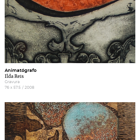
Animatógrafo
Ilda Reis
Gravura
76
x
57.5
/
2008