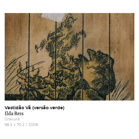
Vastidão Vã (versão verde)
Ilda Reis
Gravura
98.5
x
70.2
/
2008