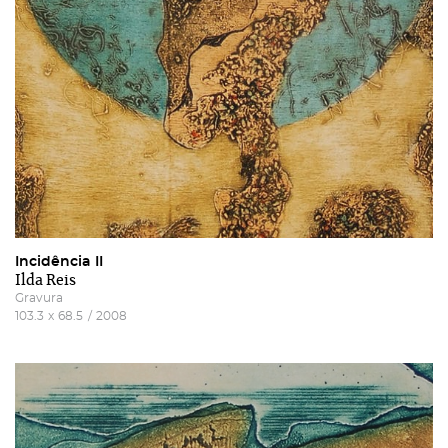
Incidência II
Ilda Reis
Gravura
103.3
x
68.5
/
2008