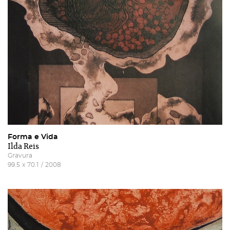
Forma e Vida
Ilda Reis
Gravura
99.5
x
70.1
/
2008