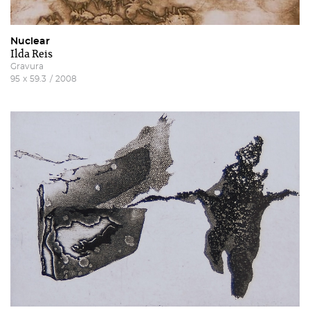
Nuclear
Ilda Reis
Gravura
95
x
59.3
/
2008