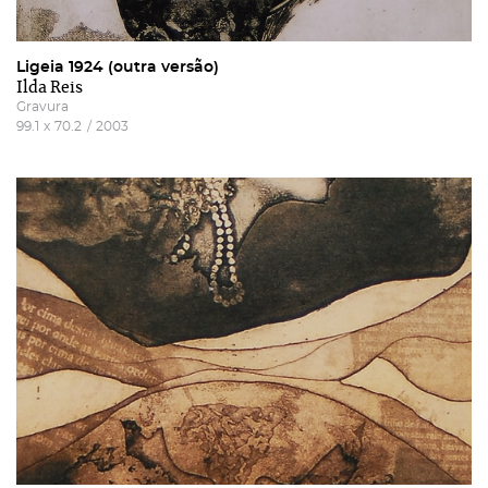
Ligeia 1924 (outra versão)
Ilda Reis
Gravura
99.1
x
70.2
/
2003