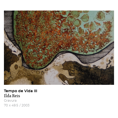
Tempo de Vida III
Ilda Reis
Gravura
70
x
49.5
/
2003