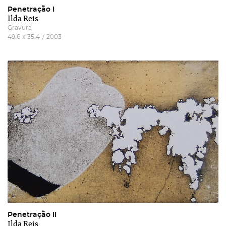
Penetração I
Ilda Reis
Gravura
49.6
x
35.4
/
2003
Penetração II
Ilda Reis