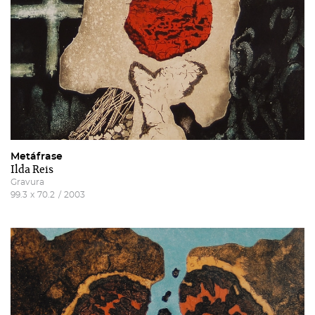
Metáfrase
Ilda Reis
Gravura
99.3
x
70.2
/
2003