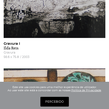
Gravura I
Ilda Reis
Gravura
56.6
x
75.8
/
2003
Este site usa cookies para uma melhor experiência de utilizador.
Ao usar este site está a concordar com as nossas
Politica de Privacidade
.
PERCEBIDO