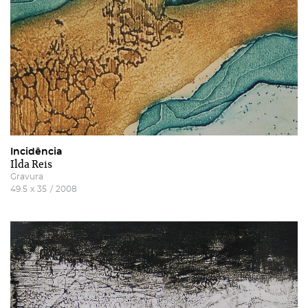
Incidência
Ilda Reis
Gravura
49.5
x
35
/
2008