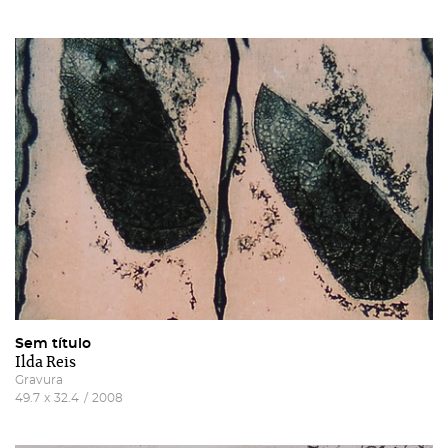
Sem título
Ilda Reis
Gravura
49.7
x
32.4
/
2008