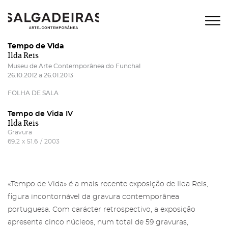
Tempo de Vida
Ilda Reis
Museu de Arte Contemporânea do Funchal
26.10.2012 a 26.01.2013
FOLHA DE SALA
Tempo de Vida IV
Ilda Reis
Gravura
69.2
x
51.6
/
2003
«Tempo de Vida» é a mais recente exposição de Ilda Reis,
figura incontornável da gravura contemporânea
portuguesa. Com carácter retrospectivo, a exposição
apresenta cinco núcleos, num total de 59 gravuras,