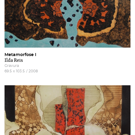
Metamorfose I
Ilda Reis
Gravura
69.5
x
103.5
/
2008