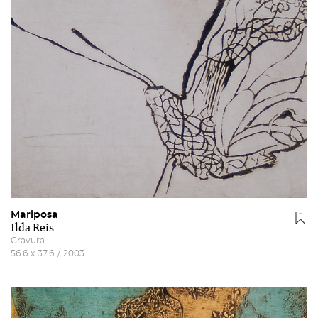
Mariposa
Ilda Reis
Gravura
56.6
x
37.6
/
2003