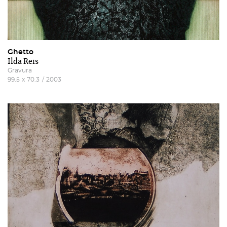
Ghetto
Ilda Reis
Gravura
99.5
x
70.3
/
2003