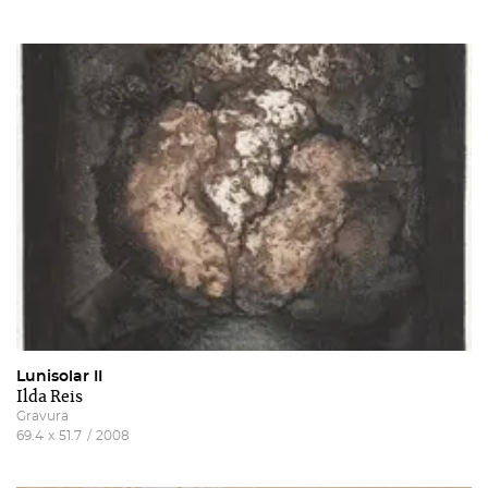
Lunisolar II
Ilda Reis
Gravura
69.4
x
51.7
/
2008