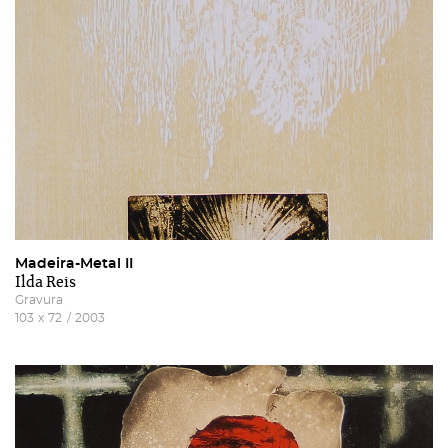
Madeira-Metal II
Ilda Reis
Gravura
103
x
72
/
2003