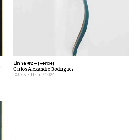
Linha #2 – (Verde)
Carlos Alexandre Rodrigues
103
x
4
x
1.1
cm
/
2024