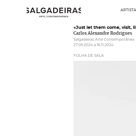
ARTIST
«Just let them come, visit, l
Carlos Alexandre Rodrigues
Salgadeiras Arte Contemporânea
27.09.2024 a 16.11.2024
FOLHA DE SALA