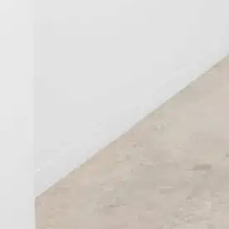
Iniciar Sessão
screva a newsletter da