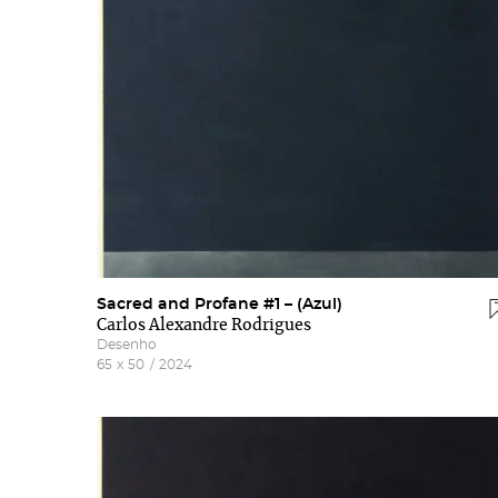
Sacred and Profane #1 – (Azul)
Carlos Alexandre Rodrigues
Desenho
65
x
50
/
2024