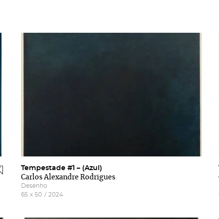
Tempestade #1 – (Azul)
Carlos Alexandre Rodrigues
Desenho
65
x
50
/
2024