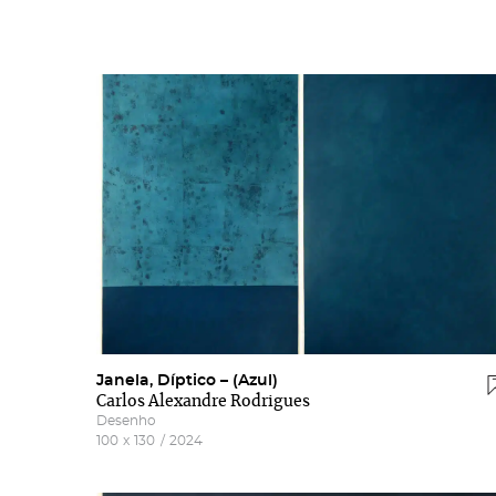
Janela, Díptico – (Azul)
Carlos Alexandre Rodrigues
Desenho
100
x
130
/
2024