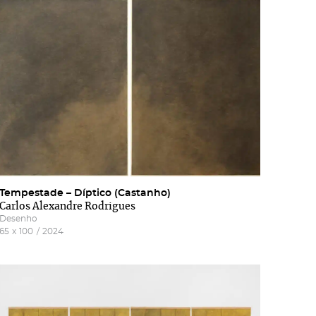
Tempestade – Díptico (Castanho)
Carlos Alexandre Rodrigues
Desenho
65
x
100
/
2024