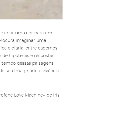
ls e
s e
 de criar uma cor para um
 procura imaginar uma
a e diária, entre cadernos
 de hipóteses e respostas.
 tempo dessas paisagens,
 do seu imaginário e vivência
rofane Love Machine», de Iris