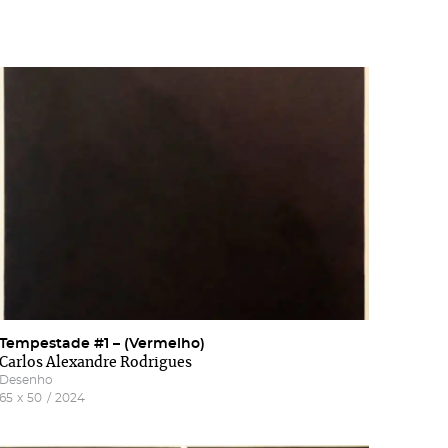
Tempestade #1 – (Vermelho)
Carlos Alexandre Rodrigues
Desenho
65
x
50
/
2024