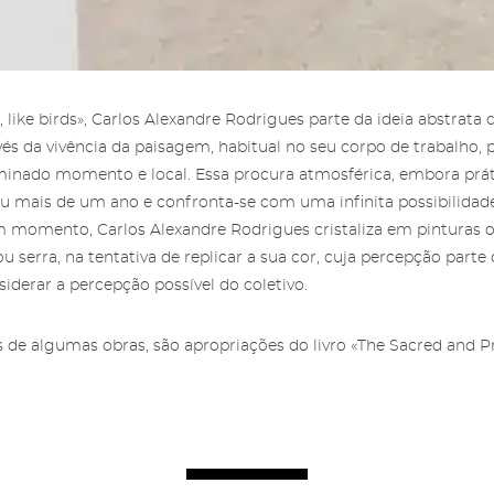
a reservada para
ria das Salgadeiras.
gos das Salgadeiras
ncha os dados e prima
 informação sobre os
crever' para receber as
Autorizo o envio de emai
os das Salgadeiras,
aqui
.
Recuperar a password
concordo com os
termo
s notícias.
, like birds», Carlos Alexandre Rodrigues parte da ideia abstrata
condições
e
politica de
s da vivência da paisagem, habitual no seu corpo de trabalho,
privacidade do site
.
nado momento e local. Essa procura atmosférica, embora prátic
u mais de um ano e confronta-se com uma infinita possibilidade
momento, Carlos Alexandre Rodrigues cristaliza em pinturas o
u serra, na tentativa de replicar a sua cor, cuja percepção parte
iderar a percepção possível do coletivo.
es de algumas obras, são apropriações do livro «The Sacred and P