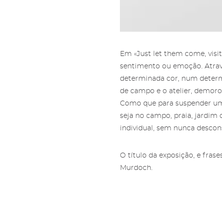
Áre
Gale
Ami
Pree
Mais
'Subs
Amig
nossa
Em «Just let them come, visit
sentimento ou emoção. Atravé
determinada cor, num determi
de campo e o atelier, demoro
Como que para suspender um 
seja no campo, praia, jardim o
individual, sem nunca descons
O título da exposição, e fras
Murdoch.