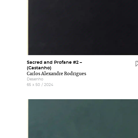
Sacred and Profane #2 –
(Castanho)
Carlos Alexandre Rodrigues
Desenho
65
x
50
/
2024