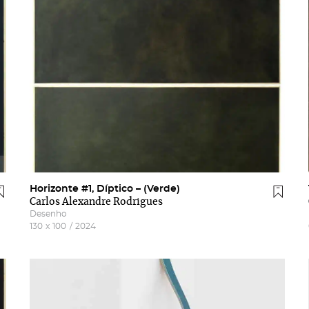
Horizonte #1, Díptico – (Verde)
Carlos Alexandre Rodrigues
Desenho
130
x
100
/
2024