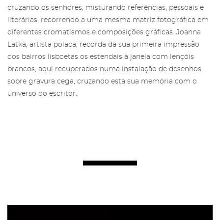
cruzando os senhores, misturando referências, pessoais e
literárias, recorrendo a uma mesma matriz fotográfica em
diferentes cromatismos e composições gráficas. Joanna
Latka, artista polaca, recorda da sua primeira impressão
dos bairros lisboetas os estendais à janela com lençóis
brancos, aqui recuperados numa instalação de desenhos
sobre gravura cega, cruzando esta sua memória com o
universo do escritor.