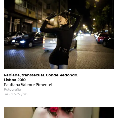
Recuperar a password
Autorizo o envio de emails e concordo com os
termos
e condições
e
politica de privacidade do site
.
Fabiana, transsexual. Conde Redondo.
Lisboa 2010
Pauliana Valente Pimentel
Fotografia
39.5
x
57.5
/
2011