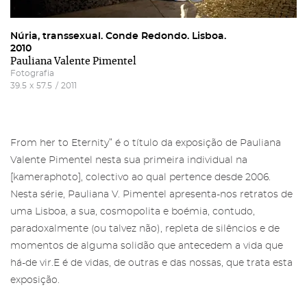
Núria, transsexual. Conde Redondo. Lisboa.
2010
Pauliana Valente Pimentel
Fotografia
39.5
x
57.5
/
2011
From her to Eternity” é o título da exposição de Pauliana
Valente Pimentel nesta sua primeira individual na
[kameraphoto], colectivo ao qual pertence desde 2006.
Nesta série, Pauliana V. Pimentel apresenta-nos retratos de
uma Lisboa, a sua, cosmopolita e boémia, contudo,
paradoxalmente (ou talvez não), repleta de silêncios e de
momentos de alguma solidão que antecedem a vida que
há-de vir.E é de vidas, de outras e das nossas, que trata esta
exposição.