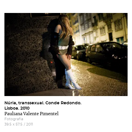
Núria, transsexual. Conde Redondo.
Lisboa. 2010
Pauliana Valente Pimentel
Fotografia
39.5
x
57.5
/
2011