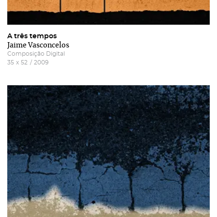
A três tempos
Jaime Vasconcelos
Composição Digital
35
x
52
/
2009