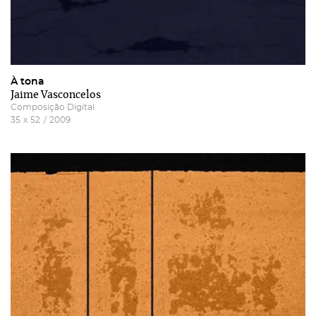
À tona
Jaime Vasconcelos
Composição Digital
35
x
52
/
2009