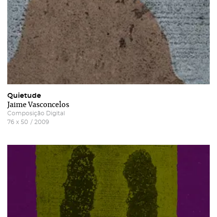
Quietude
Jaime Vasconcelos
Composição Digital
76
x
50
/
2009