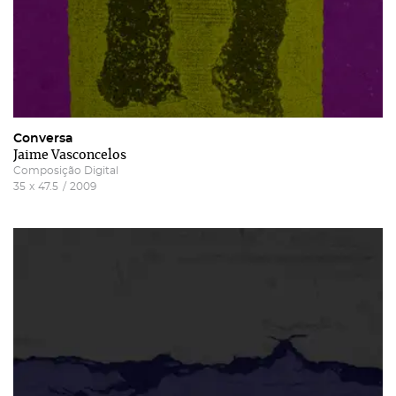
Conversa
Jaime Vasconcelos
Composição Digital
35
x
47.5
/
2009