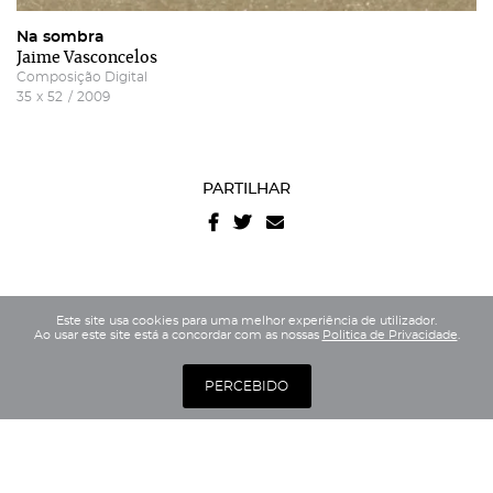
Na sombra
Jaime Vasconcelos
Composição Digital
35
x
52
/
2009
PARTILHAR
Este site usa cookies para uma melhor experiência de utilizador.
Ao usar este site está a concordar com as nossas
Politica de Privacidade
.
PERCEBIDO
Avenida Estados Unidos da América 53D, 1700-165 Lisboa (Entrada
pela Rua Coronel Bento Roma 12)
(ver mapa)
QUA - SÁB
14h30 / 19h30