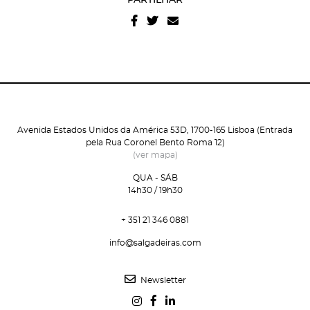
e condições
e
politica de privacidade do site
.
Avenida Estados Unidos da América 53D, 1700-165 Lisboa (Entrada
pela Rua Coronel Bento Roma 12)
(ver mapa)
QUA - SÁB
14h30 / 19h30
+ 351 21 346 0881
info@salgadeiras.com
Newsletter