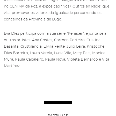
no CENIMA de Foz, a exposição “Nos+ Outrxs en Rede” que
visa promover os valores da igualdade percorrendo os
concelhos da Província de Lugo.
Área reservada para Amigos das
Eva Díez participa com a sua série “Renacer”, e junta-se a
Salgadeiras
Subscreva a newsletter da Galeria
outros artistas: Ana Costas, Carmen Porteiro, Cristina
das Salgadeiras.
Basanta, Crystilandia, Elvira Fente, Julio Leira, Kristophe
Mais informação sobre os Amigos das
Dias Barreiro, Laura Varela, Lucía Vila, Mery Pais, Monica
Salgadeiras,
aqui
.
Preencha os dados e prima 'Subscrever'
Mura, Paula Cabaleiro, Paula Noya, Violeta Bernardo e Vita
para receber as nossas notícias.
Iniciar Sessão
Martínez.
Recuperar a password
Autorizo o envio de emails e concordo com os
termos
PARTILHAR