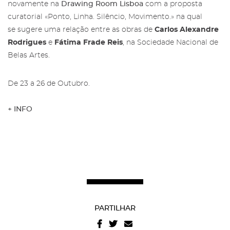
novamente na
Drawing Room Lisboa
com a proposta
curatorial «Ponto, Linha. Silêncio, Movimento.» na qual
se sugere uma relação entre as obras de
Carlos Alexandre
Rodrigues
e
Fátima Frade Reis
, na Sociedade Nacional de
Área reservada para Amigos das
Belas Artes.
Salgadeiras
Subscreva a newsletter da Galeria
das Salgadeiras.
Mais informação sobre os Amigos das
De 23 a 26 de Outubro.
Salgadeiras,
aqui
.
Preencha os dados e prima 'Subscrever'
para receber as nossas notícias.
+ INFO
Iniciar Sessão
PARTILHAR
Recuperar a password
Autorizo o envio de emails e concordo com os
termos
e condições
e
politica de privacidade do site
.