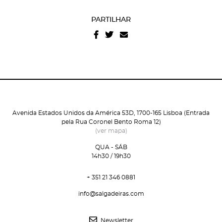
Recuperar a password
Autorizo o envio de emails e concordo com os
termos
e condições
e
politica de privacidade do site
.
PARTILHAR
Avenida Estados Unidos da América 53D, 1700-165 Lisboa (Entrada
pela Rua Coronel Bento Roma 12)
(ver mapa)
QUA - SÁB
14h30 / 19h30
+ 351 21 346 0881
info@salgadeiras.com
Newsletter