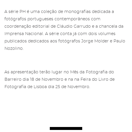
A série PH é uma coleção de monografias dedicada a
fotógrafos portugueses contemporâneos com
coordenação editorial de Cláudio Garrudo e a chancela da
Imprensa Nacional. A série conta já com dois volumes
Área reservada para Amigos das
publicados dedicados aos fotógrafos Jorge Molder e Paulo
Salgadeiras
Subscreva a newsletter da Galeria
Nozolino.
das Salgadeiras.
Mais informação sobre os Amigos das
Salgadeiras,
aqui
.
Preencha os dados e prima 'Subscrever'
As apresentação terão lugar no Mês da Fotografia do
para receber as nossas notícias.
Barreiro dia 18 de Novembro e na na Feira do Livro de
Iniciar Sessão
Fotografia de Lisboa dia 25 de Novembro.