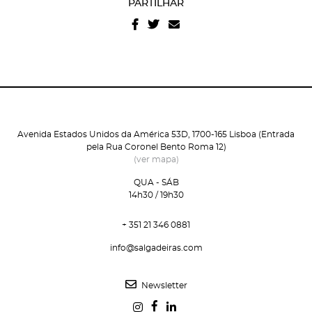
PARTILHAR
e condições
e
politica de privacidade do site
.
Avenida Estados Unidos da América 53D, 1700-165 Lisboa (Entrada
pela Rua Coronel Bento Roma 12)
(ver mapa)
QUA - SÁB
14h30 / 19h30
+ 351 21 346 0881
info@salgadeiras.com
Newsletter