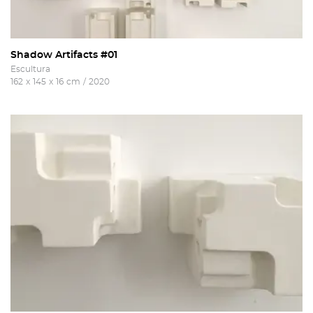
Recuperar a password
Autorizo o envio de emails e concordo com os
termos
e condições
e
politica de privacidade do site
.
Shadow Artifacts #01
Escultura
162
x
145
x
16
cm
/
2020