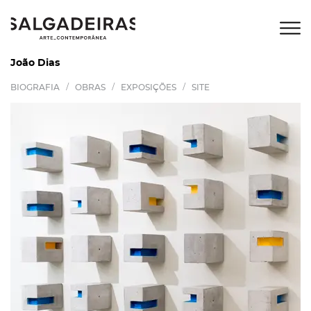
João Dias
/
/
/
BIOGRAFIA
OBRAS
EXPOSIÇÕES
SITE