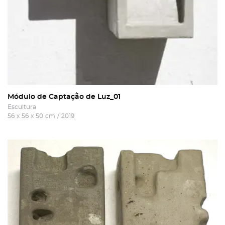
Módulo de Captação de Luz_01
Escultura
56
x
56
x
50
cm
/
2019