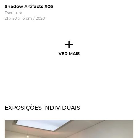
Shadow Artifacts #06
Escultura
21
x
50
x
16
cm
/
2020
+
VER MAIS
EXPOSIÇÕES INDIVIDUAIS