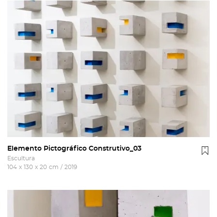
Elemento Pictográfico Construtivo_03
Escultura
104
x
130
x
20
cm
/
2019