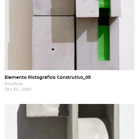
Elemento Pictográfico Construtivo_05
Escultura
39
x
20
/
2020