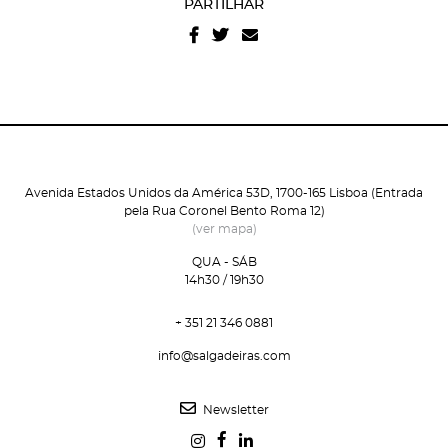
PARTILHAR
e condições
e
politica de privacidade do site
.
Avenida Estados Unidos da América 53D, 1700-165 Lisboa (Entrada
pela Rua Coronel Bento Roma 12)
(ver mapa)
QUA - SÁB
14h30 / 19h30
+ 351 21 346 0881
info@salgadeiras.com
Newsletter