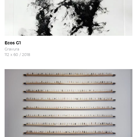
Ecos G1
Gravura
112
x
60
/
2018