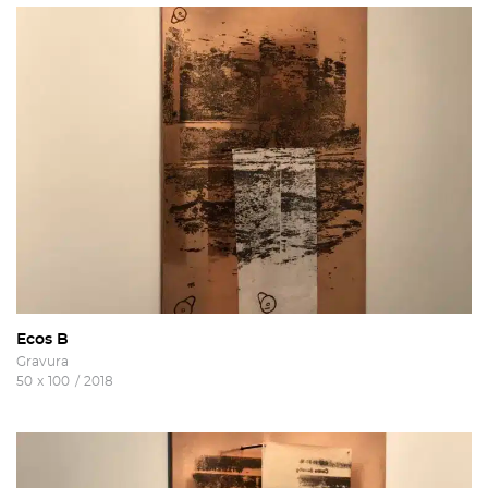
Ecos B
Gravura
50
x
100
/
2018