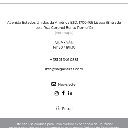
Avenida Estados Unidos da América 53D, 1700-165 Lisboa (Entrada
pela Rua Coronel Bento Roma 12)
(ver mapa)
QUA - SÁB
14h30 / 19h30
+ 351 21 346 0881
info@salgadeiras.com
Newsletter
Entrar
Este site usa cookies para uma melhor experiência de utilizador.
Ao usar este site está a concordar com as nossas
Politica de Privacidade
.