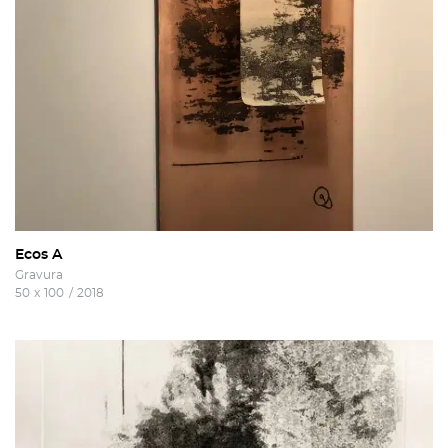
Ecos A
Gravura
50
x
100
/
2018