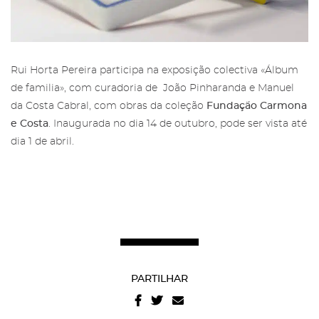
Área reservada para Amigos das
Rui Horta Pereira participa na exposição colectiva «Álbum
Salgadeiras
Subscreva a newsletter da Galeria
de familia», com curadoria de João Pinharanda e Manuel
das Salgadeiras.
da Costa Cabral, com obras da coleção
Fundação Carmona
Mais informação sobre os Amigos das
e Costa
. Inaugurada no dia 14 de outubro, pode ser vista até
Salgadeiras,
aqui
.
Preencha os dados e prima 'Subscrever'
dia 1 de abril.
para receber as nossas notícias.
Iniciar Sessão
PARTILHAR
Recuperar a password
Autorizo o envio de emails e concordo com os
termos
e condições
e
politica de privacidade do site
.