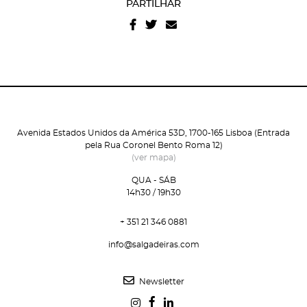
PARTILHAR
e condições
e
politica de privacidade do site
.
Avenida Estados Unidos da América 53D, 1700-165 Lisboa (Entrada
pela Rua Coronel Bento Roma 12)
(ver mapa)
QUA - SÁB
14h30 / 19h30
+ 351 21 346 0881
info@salgadeiras.com
Newsletter