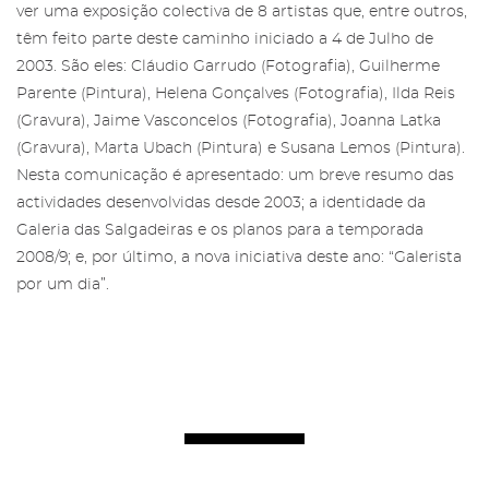
ver uma exposição colectiva de 8 artistas que, entre outros,
têm feito parte deste caminho iniciado a 4 de Julho de
2003. São eles: Cláudio Garrudo (Fotografia), Guilherme
Parente (Pintura), Helena Gonçalves (Fotografia), Ilda Reis
(Gravura), Jaime Vasconcelos (Fotografia), Joanna Latka
Área reservada para Amigos das
(Gravura), Marta Ubach (Pintura) e Susana Lemos (Pintura).
Salgadeiras
Subscreva a newsletter da Galeria
Nesta comunicação é apresentado: um breve resumo das
das Salgadeiras.
Mais informação sobre os Amigos das
actividades desenvolvidas desde 2003; a identidade da
Salgadeiras,
aqui
.
Preencha os dados e prima 'Subscrever'
Galeria das Salgadeiras e os planos para a temporada
para receber as nossas notícias.
2008/9; e, por último, a nova iniciativa deste ano: “Galerista
Iniciar Sessão
por um dia”.
Recuperar a password
Autorizo o envio de emails e concordo com os
termos